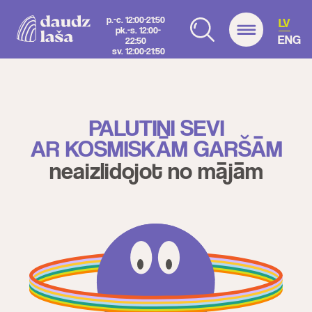
p.-c. 12:00-21:50
LV
pk.-s. 12:00-
ENG
22:50
sv. 12:00-21:50
PALUTINI SEVI
AR KOSMISKĀM GARŠĀM
neaizlidojot no mājām