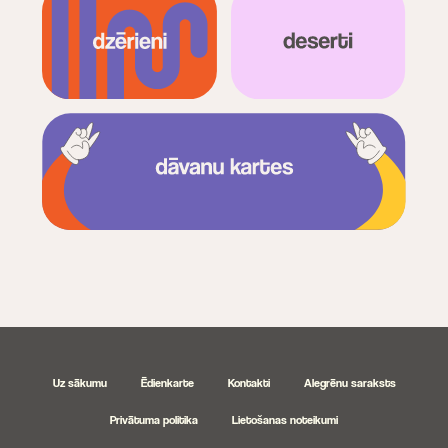
Uz sākumu
Ēdienkarte
Kontakti
Alegrēnu saraksts
Privātuma politika
Lietošanas noteikumi