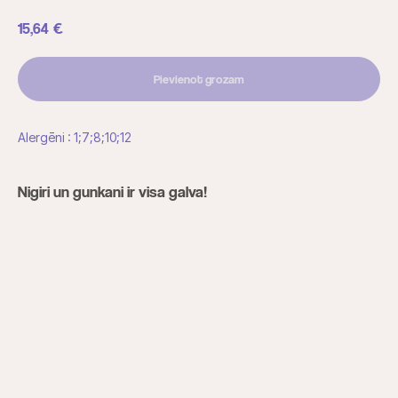
15,64
€
Pievienot grozam
Alergēni : 1;7;8;10;12
Nigiri un gunkani ir visa galva!