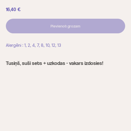
16,40
€
Pievienot grozam
Alergēni : 1, 2, 4, 7, 8, 10, 12, 13
Tusiņš, suši sets + uzkodas - vakars izdosies!