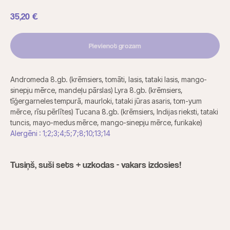
35,20
€
Pievienot grozam
Andromeda 8.gb. (krēmsiers, tomāti, lasis, tataki lasis, mango-
sinepju mērce, mandeļu pārslas) Lyra 8.gb. (krēmsiers,
tīģergarneles tempurā, maurloki, tataki jūras asaris, tom-yum
mērce, rīsu pērlītes) Tucana 8.gb. (krēmsiers, Indijas rieksti, tataki
tuncis, mayo-medus mērce, mango-sinepju mērce, furikake)
Alergēni : 1;2;3;4;5;7;8;10;13;14
Tusiņš, suši sets + uzkodas - vakars izdosies!