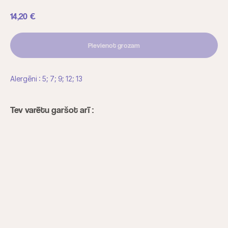
14,20
€
Pievienot grozam
Alergēni : 5; 7; 9; 12; 13
Tev varētu garšot arī :