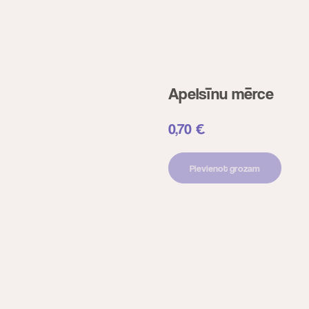
Apelsīnu mērce
0,70
€
Pievienot grozam