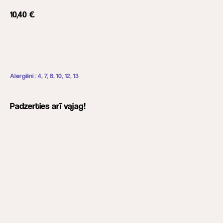
10,40
€
Pievienot grozam
Alergēni : 4, 7, 8, 10, 12, 13
Padzerties arī vajag!