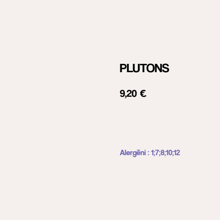
PLUTONS
9,20
€
Pievienot grozam
Alergēni : 1;7;8;10;12