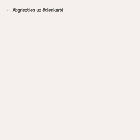
Atgriezties uz ēdienkarti