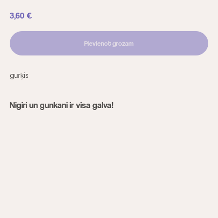
3,60
€
Pievienot grozam
gurķis
Nigiri un gunkani ir visa galva!