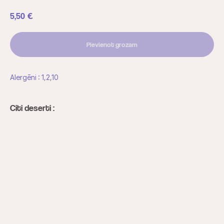
5,50
€
Pievienot grozam
Alergēni : 1,2,10
Citi deserti :