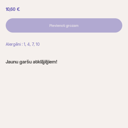
10,60
€
Pievienot grozam
Alergēni : 1, 4, 7, 10
Jaunu garšu atklājējiem!